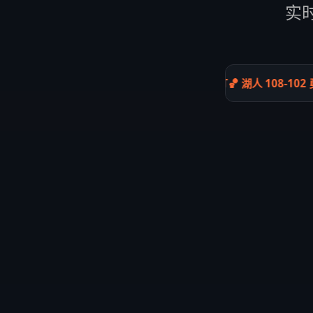
实时
⚽ 曼城 2-1 国际米兰 FT
🏀 湖人 108-102 勇士