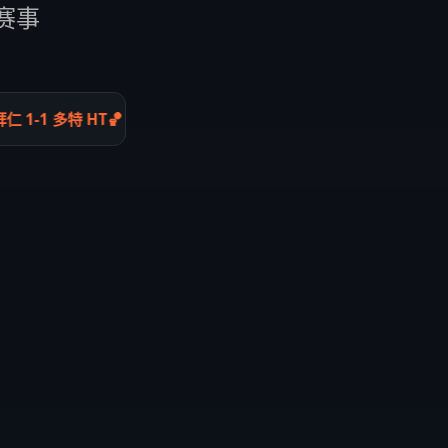
球赛事
1-1 多特 HT
🏀 凯尔特人 96-89 热火 Q3
⚽ 巴黎 4-1 马赛 FT
⚽ 曼城 